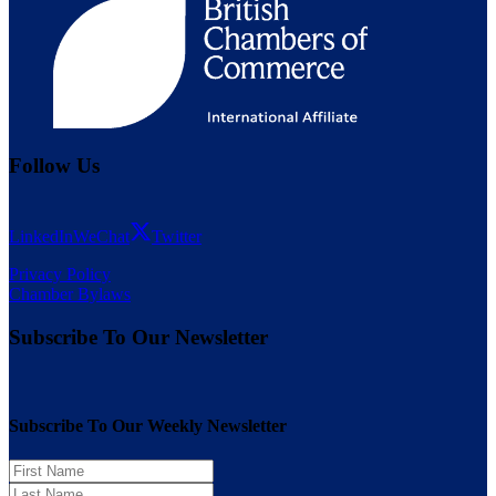
Follow Us
LinkedIn
WeChat
Twitter
Privacy Policy
Chamber Bylaws
Subscribe To Our Newsletter
Subscribe To Our Weekly Newsletter