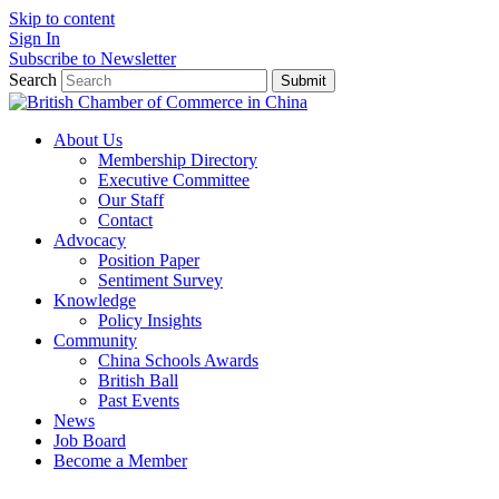
Skip to content
Sign In
Subscribe to Newsletter
Search
Submit
About Us
Membership Directory
Executive Committee
Our Staff
Contact
Advocacy
Position Paper
Sentiment Survey
Knowledge
Policy Insights
Community
China Schools Awards
British Ball
Past Events
News
Job Board
Become a Member