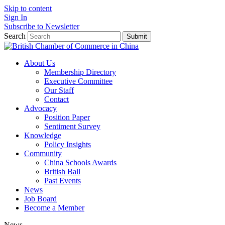
Skip to content
Sign In
Subscribe to Newsletter
Search
Submit
About Us
Membership Directory
Executive Committee
Our Staff
Contact
Advocacy
Position Paper
Sentiment Survey
Knowledge
Policy Insights
Community
China Schools Awards
British Ball
Past Events
News
Job Board
Become a Member
News