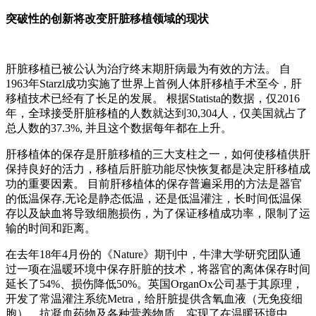
突破性的创新将改变肝脏移植领域的现状
肝脏移植已被公认为治疗终末期肝病最为有效的方法。 自
1963年Starzl成功实施了世界上首例人体肝移植手术至今，肝
移植技术已经有了长足的发展。 根据Statista的数据，仅2016
年，全球接受肝脏移植的人数就达到30,304人，仅美国就占了
总人数的37.3%, 并且这个数据每年都在上升。
肝移植体的保存是肝脏移植的三大支柱之一，如何使移植供肝
保持良好的活力，移植后肝脏功能尽快恢复都是决定肝移植成
功的重要因素。 目前肝移植体的保存普遍采用的方法是器官
的低温保存,无论是静态低温，还是低温灌注，长时间低温保
存以及缺血将导致细胞损伤，为了保证移植成功率，限制了运
输的时间和距离。
在去年18年4月份的《Nature》期刊中，牛津大学研究团队通
过一项在温暖环境中保存肝脏的技术，将器官的离体保存时间
延长了54%、损伤降低50%。英国OrganOx公司基于其原理，
开发了常温灌注系统Metra，给肝脏提供含氧血液（无免疫细
胞）、抗凝血药物及各种营养物质，实现了在温暖环境中