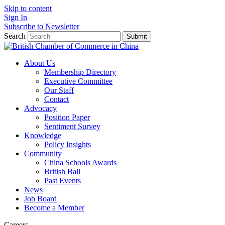
Skip to content
Sign In
Subscribe to Newsletter
Search
Submit
About Us
Membership Directory
Executive Committee
Our Staff
Contact
Advocacy
Position Paper
Sentiment Survey
Knowledge
Policy Insights
Community
China Schools Awards
British Ball
Past Events
News
Job Board
Become a Member
Careers