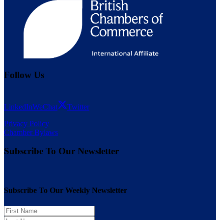
Follow Us
LinkedIn
WeChat
Twitter
Privacy Policy
Chamber Bylaws
Subscribe To Our Newsletter
Subscribe To Our Weekly Newsletter